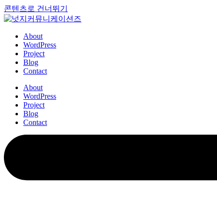
콘텐츠로 건너뛰기
About
WordPress
Project
Blog
Contact
About
WordPress
Project
Blog
Contact