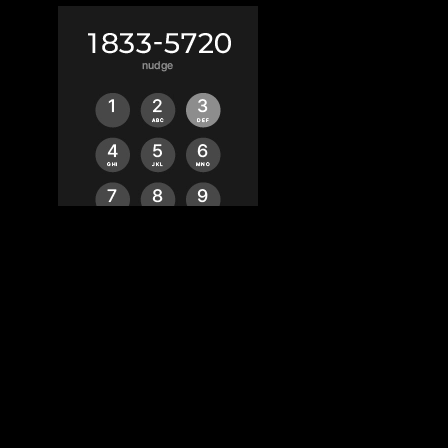
1833-5720을
직접 입력해 전화해 주세요.